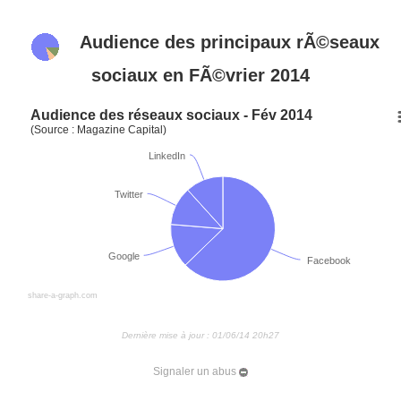
Audience des principaux rÃ©seaux
sociaux en FÃ©vrier 2014
Audience des réseaux sociaux - Fév 2014
(Source : Magazine Capital)
LinkedIn
Twitter
Google
Facebook
share-a-graph.com
Dernière mise à jour : 01/06/14 20h27
Signaler un abus